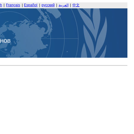
sh
|
Français
|
Español
|
русский
|
العربية
|
中文
анов