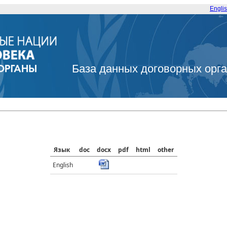
Engli
База данных договорных орг
Язык
doc
docx
pdf
html
other
English