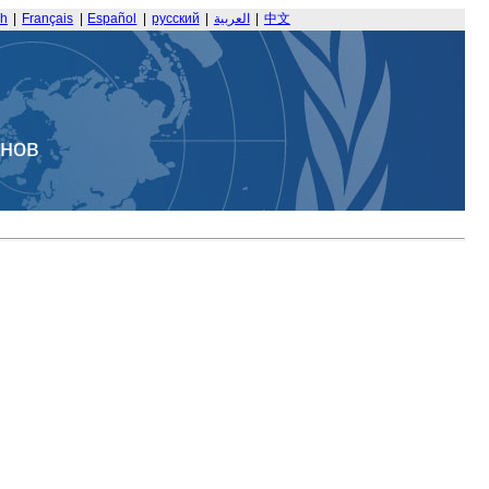
sh
|
Français
|
Español
|
русский
|
العربية
|
中文
анов