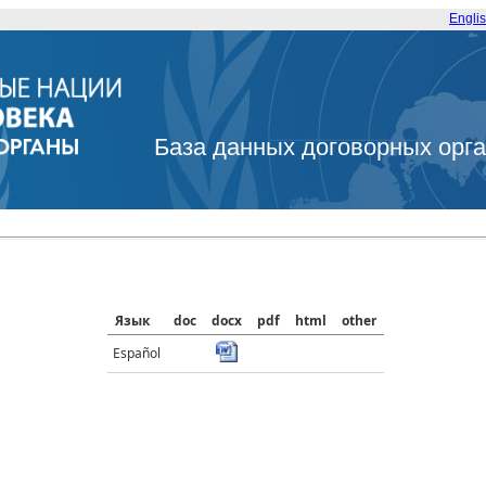
Engli
База данных договорных орг
Язык
doc
docx
pdf
html
other
Español