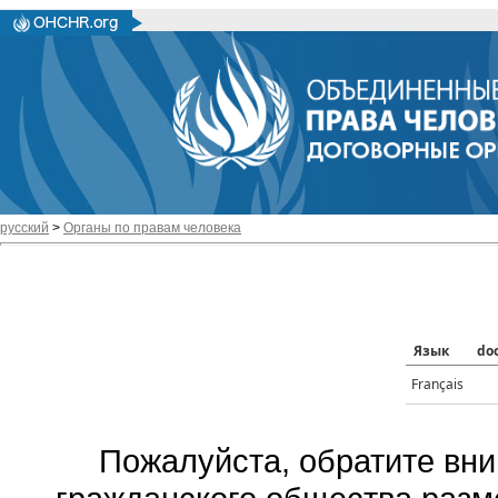
русский
>
Органы по правам человека
Язык
do
Français
Пожалуйста, обратите вни