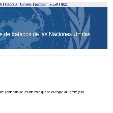
sh
|
Français
|
Español
|
русский
|
العربية
|
中文
s de tratados de las Naciones Unidas
 del contenido de los informes que se entregan al Comité y su