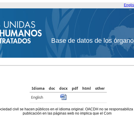
Engli
Base de datos de los órgano
Idioma
doc
docx
pdf
html
other
English
ociedad civil se hacen públicos en el idioma original. OACDH no se responsabiliza
publicación en las páginas web no implica que el Com