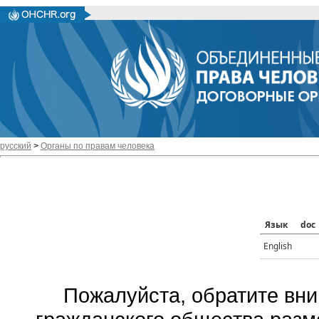
русский
>
Органы по правам человека
Язык
doc
English
Пожалуйста, обратите вни