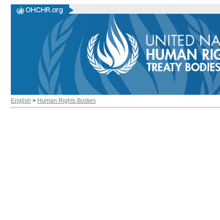
English
>
Human Rights Bodies