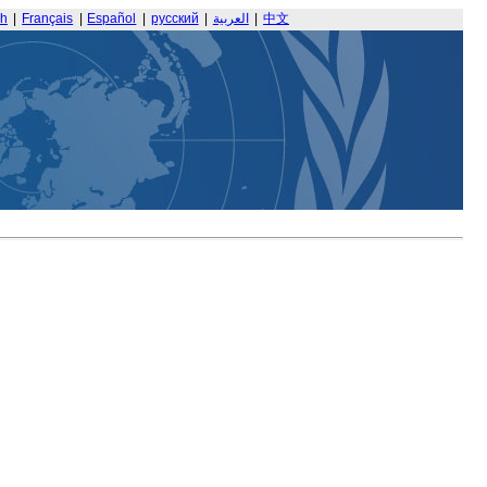
sh
|
Français
|
Español
|
русский
|
العربية
|
中文