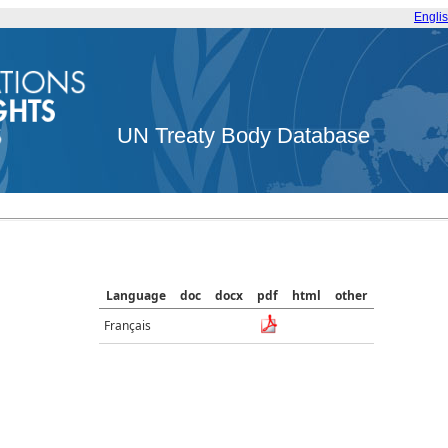
Engli
UN Treaty Body Database
Language
doc
docx
pdf
html
other
Français