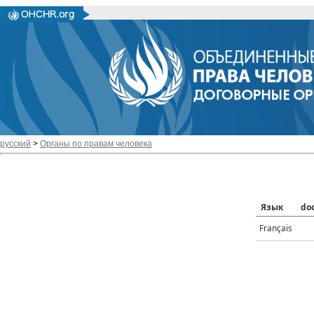
русский
>
Органы по правам человека
Язык
do
Français