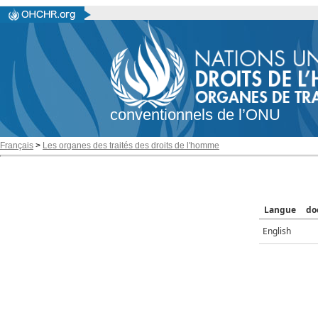
conventionnels de l’ONU
Français
>
Les organes des traités des droits de l'homme
Langue
do
English