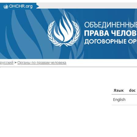
русский
>
Органы по правам человека
Язык
doc
English