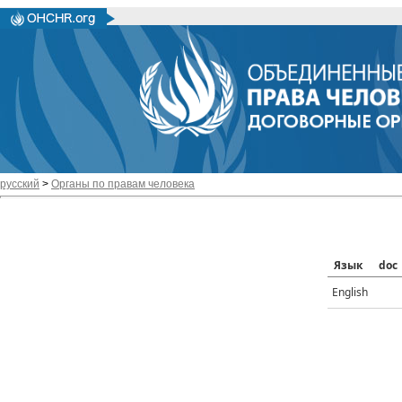
русский
>
Органы по правам человека
Язык
doc
English