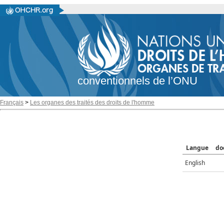
conventionnels de l’ONU
Français
>
Les organes des traités des droits de l'homme
Langue
do
English