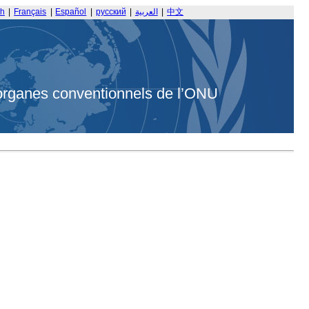
sh
|
Français
|
Español
|
русский
|
العربية
|
中文
organes conventionnels de l’ONU