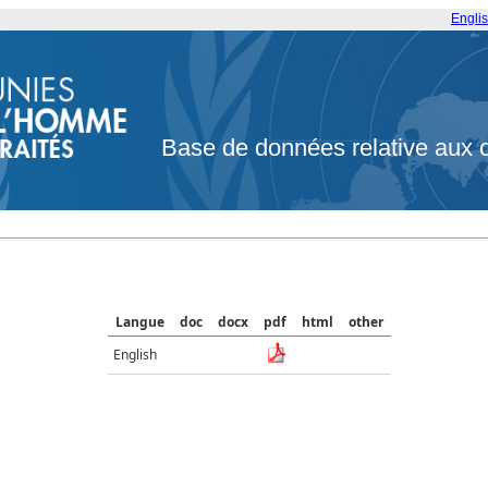
Engli
Base de données relative aux 
Langue
doc
docx
pdf
html
other
English