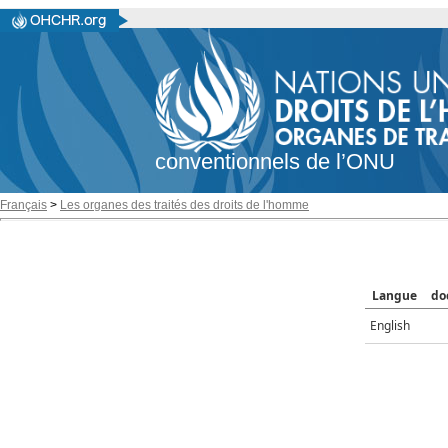
conventionnels de l’ONU
Français
>
Les organes des traités des droits de l'homme
Langue
do
English