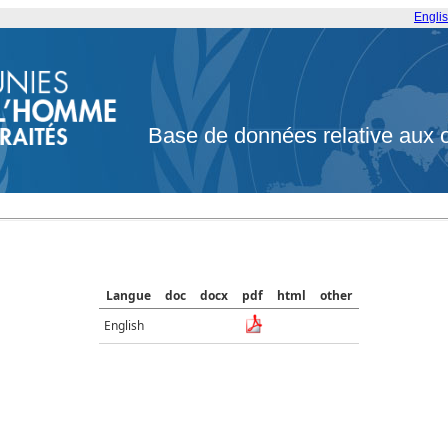
Engli
Base de données relative aux 
Langue
doc
docx
pdf
html
other
English