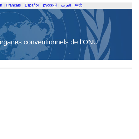
sh
|
Français
|
Español
|
русский
|
العربية
|
中文
organes conventionnels de l’ONU