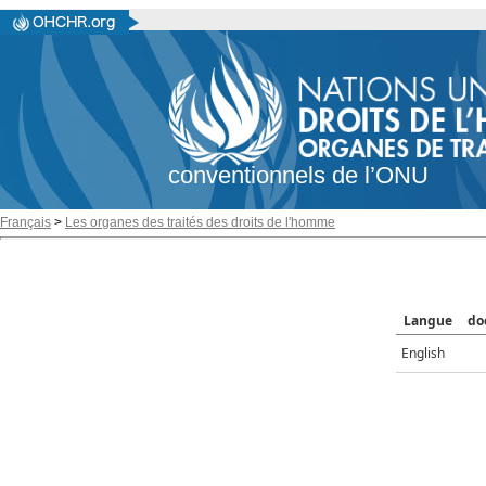
conventionnels de l’ONU
Français
>
Les organes des traités des droits de l'homme
Langue
do
English