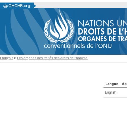
conventionnels de l’ONU
Français
>
Les organes des traités des droits de l'homme
Langue
do
English