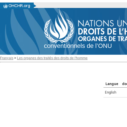
conventionnels de l’ONU
Français
>
Les organes des traités des droits de l'homme
Langue
do
English