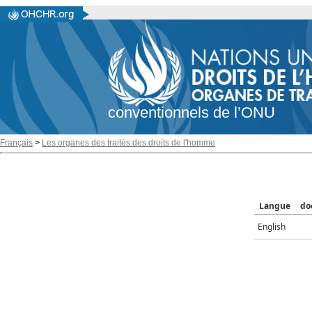
conventionnels de l’ONU
Français
>
Les organes des traités des droits de l'homme
Langue
do
English