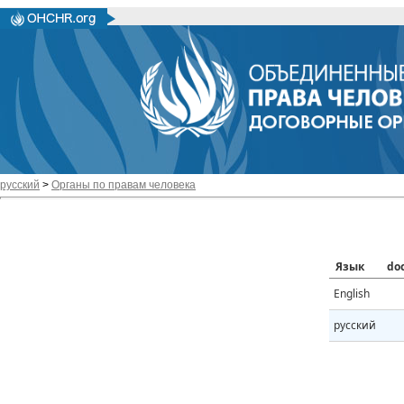
русский
>
Органы по правам человека
Язык
do
English
русский