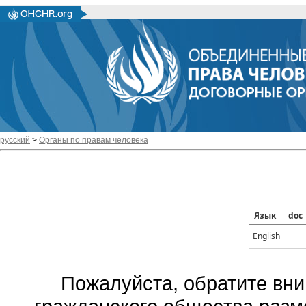
русский
>
Органы по правам человека
Язык
doc
English
Пожалуйста, обратите вни