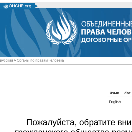
русский
>
Органы по правам человека
Язык
doc
English
Пожалуйста, обратите вни