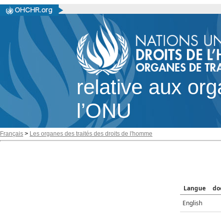
relative aux or
l’ONU
Français
>
Les organes des traités des droits de l'homme
Langue
do
English