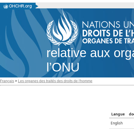
relative aux or
l’ONU
Français
>
Les organes des traités des droits de l'homme
Langue
do
English