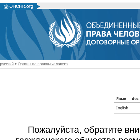
русский
>
Органы по правам человека
Язык
doc
English
Пожалуйста, обратите вни