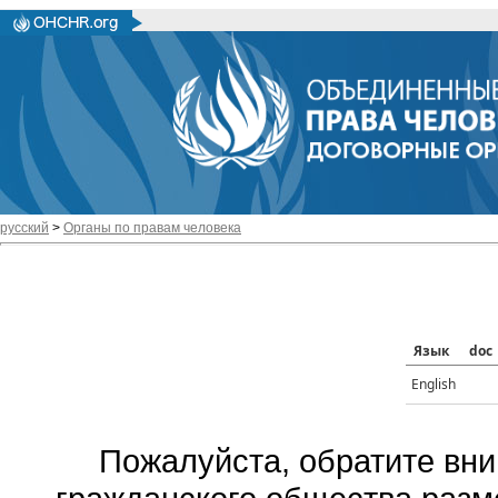
русский
>
Органы по правам человека
Язык
doc
English
Пожалуйста, обратите вни