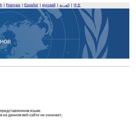
sh
|
Français
|
Español
|
русский
|
العربية
|
中文
анов
 представленном языке.
 на данном веб-сайте не означает,