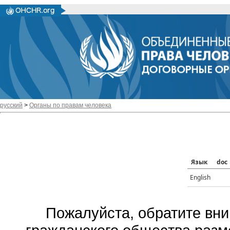
русский
>
Органы по правам человека
Язык
doc
English
Пожалуйста, обратите вни