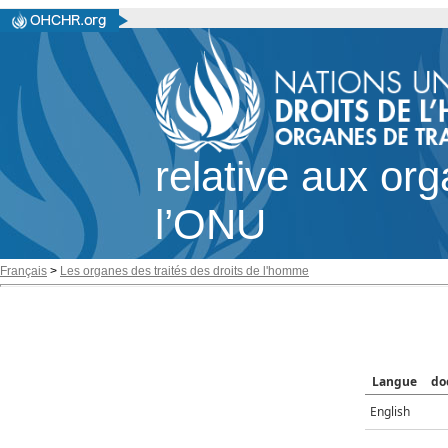
relative aux or
l’ONU
Français
>
Les organes des traités des droits de l'homme
Langue
do
English