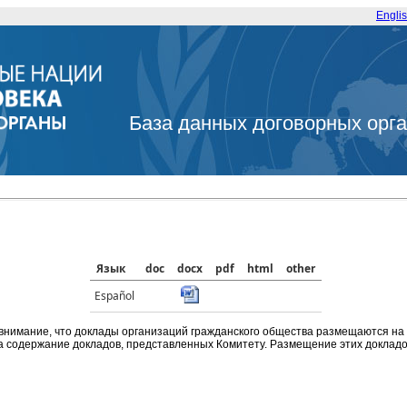
Engli
База данных договорных орг
Язык
doc
docx
pdf
html
other
Español
внимание, что доклады организаций гражданского общества размещаются на
а содержание докладов, представленных Комитету. Размещение этих докладов