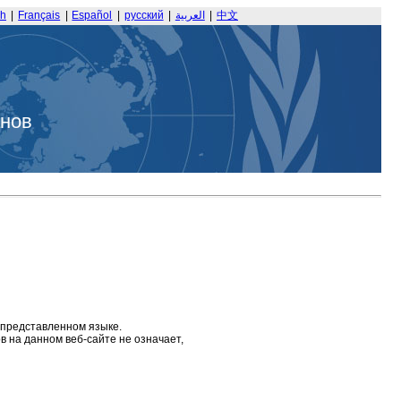
sh
|
Français
|
Español
|
русский
|
العربية
|
中文
анов
 представленном языке.
 на данном веб-сайте не означает,