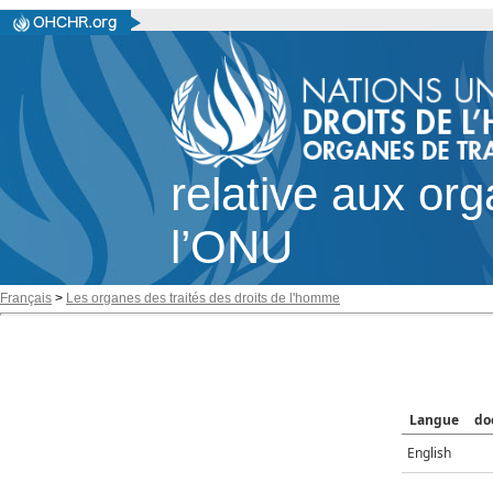
relative aux or
l’ONU
Français
>
Les organes des traités des droits de l'homme
Langue
do
English