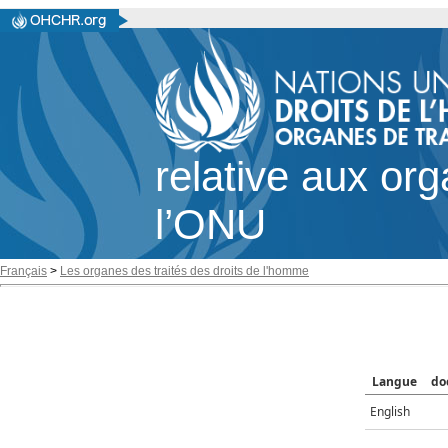
relative aux or
l’ONU
Français
>
Les organes des traités des droits de l'homme
Langue
do
English