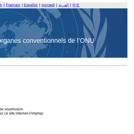
sh
|
Français
|
Español
|
русский
|
العربية
|
中文
organes conventionnels de l’ONU
 de soumission.
 ce site internet n'impliqu