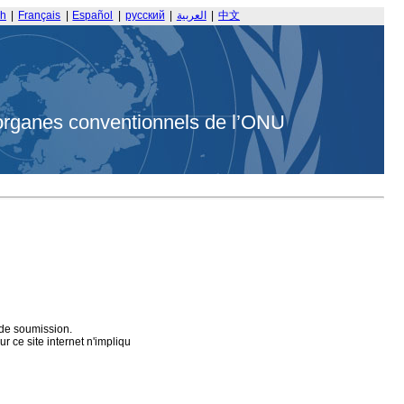
sh
|
Français
|
Español
|
русский
|
العربية
|
中文
organes conventionnels de l’ONU
 de soumission.
 ce site internet n'impliqu