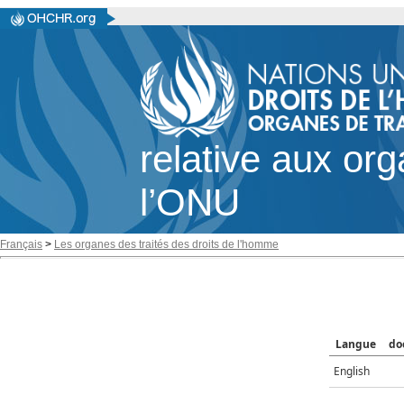
relative aux or
l’ONU
Français
>
Les organes des traités des droits de l'homme
Langue
do
English