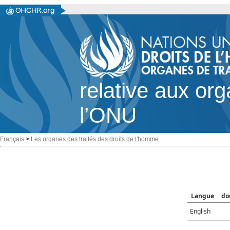
relative aux or
l’ONU
Français
>
Les organes des traités des droits de l'homme
Langue
do
English