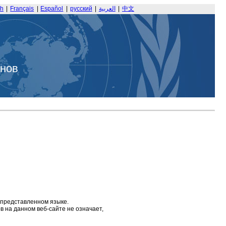
sh
|
Français
|
Español
|
русский
|
العربية
|
中文
анов
 представленном языке.
 на данном веб-сайте не означает,