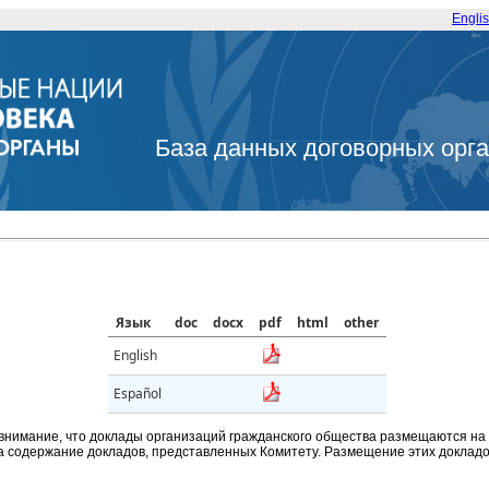
Engli
База данных договорных орг
Язык
doc
docx
pdf
html
other
English
Español
внимание, что доклады организаций гражданского общества размещаются на
а содержание докладов, представленных Комитету. Размещение этих докладов