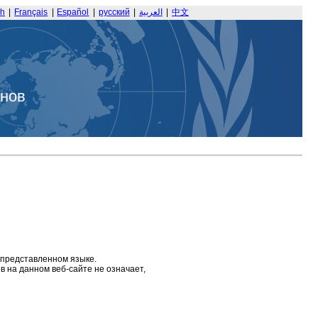
sh
|
Français
|
Español
|
русский
|
العربية
|
中文
анов
 представленном языке.
 на данном веб-сайте не означает,