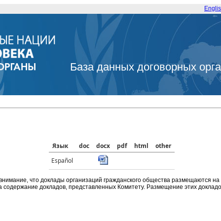
Engli
База данных договорных орг
Язык
doc
docx
pdf
html
other
Español
внимание, что доклады организаций гражданского общества размещаются на
а содержание докладов, представленных Комитету. Размещение этих докладов