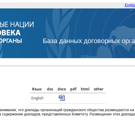
Engli
База данных договорных орг
Язык
doc
docx
pdf
html
other
English
внимание, что доклады организаций гражданского общества размещаются на
а содержание докладов, представленных Комитету. Размещение этих докладов