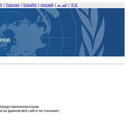
sh
|
Français
|
Español
|
русский
|
العربية
|
中文
анов
 представленном языке.
 на данном веб-сайте не означает,