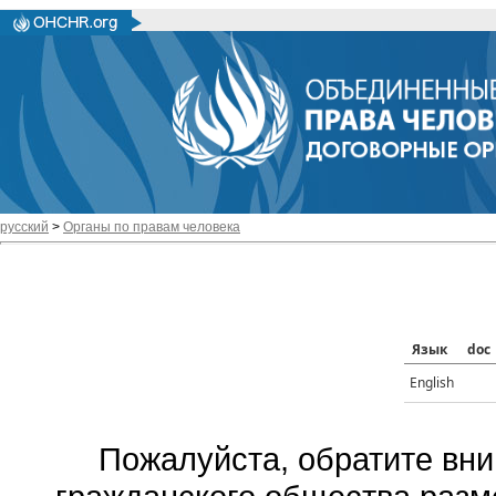
русский
>
Органы по правам человека
Язык
doc
English
Пожалуйста, обратите вни