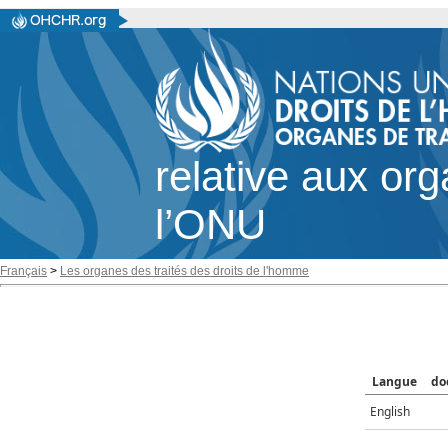
relative aux or
l’ONU
Français
>
Les organes des traités des droits de l'homme
Langue
do
English