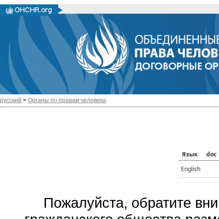
русский
>
Органы по правам человека
Язык
doc
English
Пожалуйста, обратите вни