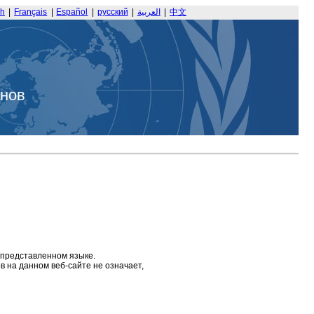
sh
|
Français
|
Español
|
русский
|
العربية
|
中文
анов
 представленном языке.
 на данном веб-сайте не означает,