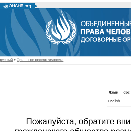
русский
>
Органы по правам человека
Язык
doc
English
Пожалуйста, обратите вни