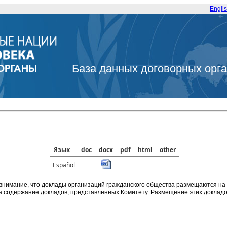
Engli
База данных договорных орг
Язык
doc
docx
pdf
html
other
Español
внимание, что доклады организаций гражданского общества размещаются на
а содержание докладов, представленных Комитету. Размещение этих докладов