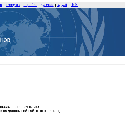
sh
|
Français
|
Español
|
русский
|
العربية
|
中文
анов
 представленном языке.
 на данном веб-сайте не означает,