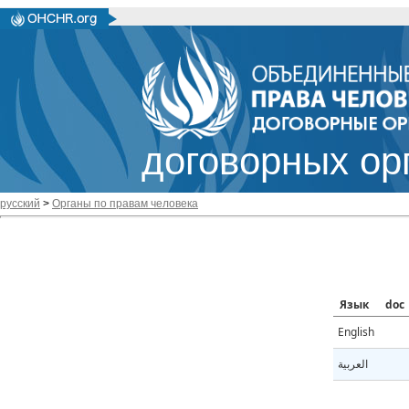
договорных ор
русский
>
Органы по правам человека
Язык
doc
English
العربية