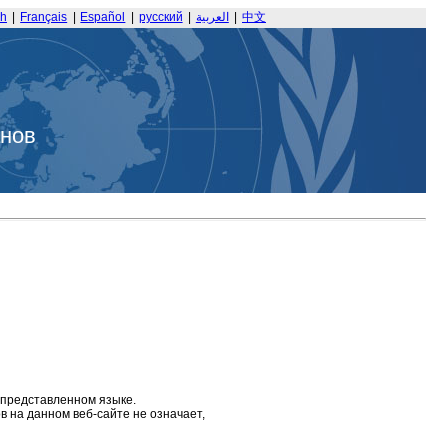
sh
|
Français
|
Español
|
русский
|
العربية
|
中文
анов
 представленном языке.
 на данном веб-сайте не означает,