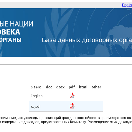
Engli
База данных договорных орг
Язык
doc
docx
pdf
html
other
English
العربية
внимание, что доклады организаций гражданского общества размещаются на
а содержание докладов, представленных Комитету. Размещение этих докладов