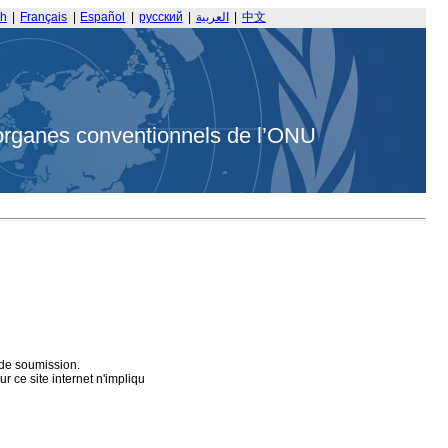
sh
|
Français
|
Español
|
русский
|
العربية
|
中文
organes conventionnels de l’ONU
 de soumission.
 ce site internet n'impliqu