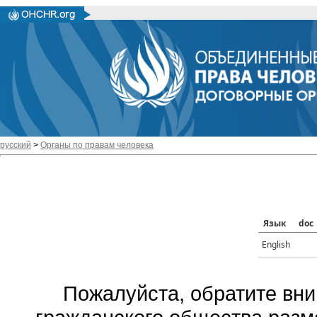
русский
>
Органы по правам человека
Язык
doc
English
Пожалуйста, обратите вни