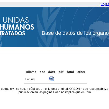
Engli
Base de datos de los órgano
Idioma
doc
docx
pdf
html
other
English
ociedad civil se hacen públicos en el idioma original. OACDH no se responsabiliza
publicación en las páginas web no implica que el Com