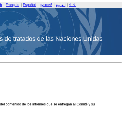
sh
|
Français
|
Español
|
русский
|
العربية
|
中文
s de tratados de las Naciones Unidas
 del contenido de los informes que se entregan al Comité y su