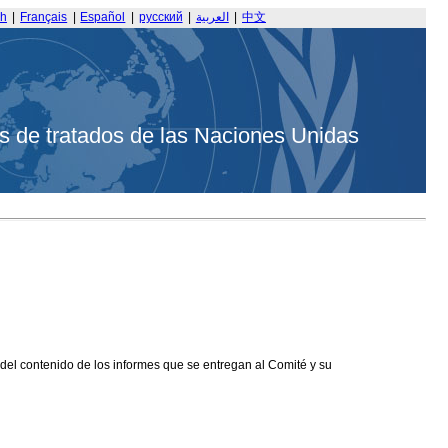
sh
|
Français
|
Español
|
русский
|
العربية
|
中文
s de tratados de las Naciones Unidas
 del contenido de los informes que se entregan al Comité y su