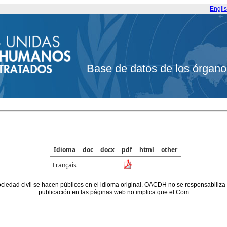
Engli
Base de datos de los órgano
Idioma
doc
docx
pdf
html
other
Français
ociedad civil se hacen públicos en el idioma original. OACDH no se responsabiliza
publicación en las páginas web no implica que el Com